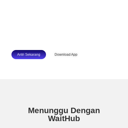
nunggu di mana aja,
datang nanti.
Nikmati pengalaman baru menunggu
virtual di pelayanan apapun dengan
aplikasi WaitHub
Antri Sekarang
Download App
Menunggu Dengan
WaitHub