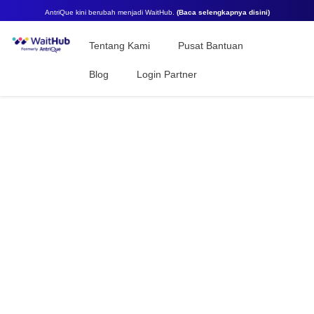
AntriQue kini berubah menjadi WaitHub.
(Baca selengkapnya disini)
Tentang Kami
Pusat Bantuan
Blog
Login Partner
Booking sekarang,